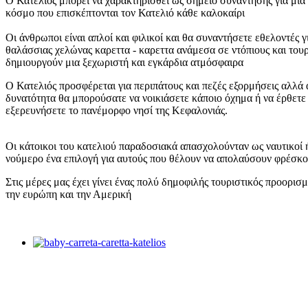
Ο Κατελιός μπορεί να χαρακτηρισθεί ως σημείο συνάντησης για μια
κόσμο που επισκέπτονται τον Κατελιό κάθε καλοκαίρι
Οι άνθρωποι είναι απλοί και φιλικοί και θα συναντήσετε εθελοντές γ
θαλάσσιας χελώνας καρεττα - καρεττα ανάμεσα σε ντόπιους και τουρ
δημιουργούν μια ξεχωριστή και εγκάρδια ατμόσφαιρα
Ο Κατελιός προσφέρεται για περιπάτους και πεζές εξορμήσεις αλλά α
δυνατότητα θα μπορούσατε να νοικιάσετε κάποιο όχημα ή να έρθετε 
εξερευνήσετε το πανέμορφο νησί της Κεφαλονιάς.
Οι κάτοικοι του κατελιού παραδοσιακά απασχολούνταν ως ναυτικοί 
νούμερο ένα επιλογή για αυτούς που θέλουν να απολαύσουν φρέσκο
Στις μέρες μας έχει γίνει ένας πολύ δημοφιλής τουριστικός προορισ
την ευρώπη και την Αμερική