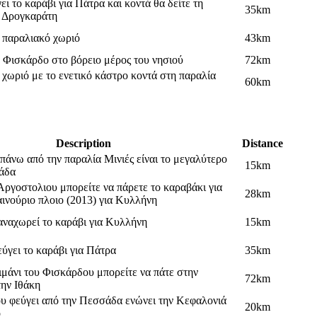
ι το καράβι για Πάτρα και κοντά θα δείτε τη
35km
 Δρογκαράτη
 παραλιακό χωριό
43km
 Φισκάρδο στο βόρειο μέρος του νησιού
72km
χωριό με το ενετικό κάστρο κοντά στη παραλία
60km
Description
Distance
πάνω από την παραλία Μινιές είναι το μεγαλύτερο
15km
άδα
 Αργοστολιου μπορείτε να πάρετε το καραβάκι για
28km
αινούριο πλοιο (2013) για Κυλλήνη
ναχωρεί το καράβι για Κυλλήνη
15km
ύγει το καράβι για Πάτρα
35km
ιμάνι του Φισκάρδου μπορείτε να πάτε στην
72km
ην Ιθάκη
που φεύγει από την Πεσσάδα ενώνει την Κεφαλονιά
20km
ο