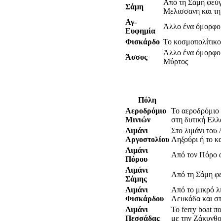
Από τη Σάμη φεύγε
Σάμη
Μελισσανη και τη
Αγ-
Άλλο ένα όμορφο
Ευφημία
Φισκάρδο
Το κοσμοπολίτικο
Άλλο ένα όμορφο 
Άσσος
Μύρτος
Πόλη
Αεροδρόμιο
Το αεροδρόμιο 
Μινιών
στη δυτική Ελλ
Λιμάνι
Στο λιμάνι του
Αργοστολίου
Ληξούρι ή το κ
Λιμάνι
Από τον Πόρο α
Πόρου
Λιμάνι
Από τη Σάμη φε
Σάμης
Λιμάνι
Από το μικρό λ
Φισκάρδου
Λευκάδα και στ
Λιμάνι
Το ferry boat 
Πεσσάδας
με την Ζάκυνθ