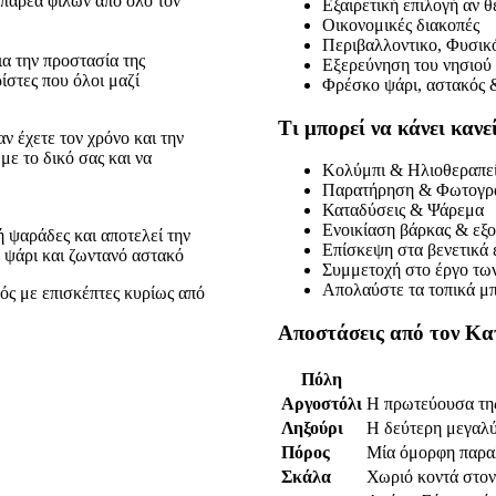
 παρέα φίλων από όλο τον
Εξαιρετική επιλογή αν θ
Οικονομικές διακοπές
Περιβαλλοντικο, Φυσικ
ια την προστασία της
Εξερεύνηση του νησιού 
ίστες που όλοι μαζί
Φρέσκο ψάρι, αστακός 
Τι μπορεί να κάνει κανε
ν έχετε τον χρόνο και την
με το δικό σας και να
Κολύμπι & Ηλιοθεραπε
Παρατήρηση & Φωτογρ
Καταδύσεις & Ψάρεμα
Ενοικίαση βάρκας & εξο
ή ψαράδες και αποτελεί την
Επίσκεψη στα βενετικά 
 ψάρι και ζωντανό αστακό
Συμμετοχή στο έργο των 
Απολαύστε τα τοπικά μπ
μός με επισκέπτες κυρίως από
Αποστάσεις από τον Κα
Πόλη
Αργοστόλι
Η πρωτεύουσα τη
Ληξούρι
Η δεύτερη μεγαλύ
Πόρος
Μία όμορφη παραλ
Σκάλα
Χωριό κοντά στον