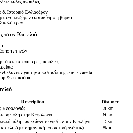
έλετε καλές παραλίες
ό & Ιστορικό Ενδιαφέρον
με ενοικιαζόμενο αυτοκίνητο ή βάρκα
& καλό κρασί
ίς στον Κατελιό
ία
άφηση πτηνών
ρμήσεις σε απόμερες παραλίες
ερείπια
εθελοντών για την προστασία της caretta caretta
αρ & εστιατόρια
τελιό
Description
Distance
ς Κεφαλονιάς
28km
τερη πόλη στην Κεφαλονιά
60km
ιακή πόλη που ενώνει το νησί με την Κυλλήνη
15km
 κατελειό με σημαντική τουριστική ανάπτυξη
8km